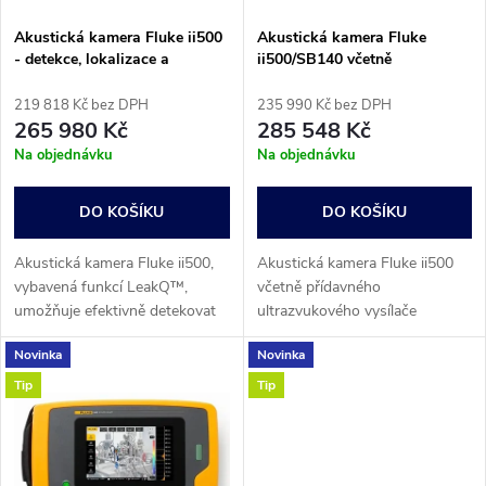
í
s
p
Akustická kamera Fluke ii500
Akustická kamera Fluke
- detekce, lokalizace a
ii500/SB140 včetně
p
zachycení úniků plynu
ultrazvukového vysílače
r
219 818 Kč bez DPH
235 990 Kč bez DPH
r
265 980 Kč
285 548 Kč
o
Na objednávku
Na objednávku
o
d
DO KOŠÍKU
DO KOŠÍKU
d
u
Akustická kamera Fluke ii500,
Akustická kamera Fluke ii500
u
vybavená funkcí LeakQ™,
včetně přídavného
k
umožňuje efektivně detekovat
ultrazvukového vysílače
k
a lokalizovat úniky plynu.
umožňuje efektivně detekovat
Novinka
Novinka
Pokročilý systém akustické
a lokalizovat úniky plynu.
t
detekce netěsností kamer
Pokročilý systém akustické
Tip
Tip
t
ii500...
detekce netěsností...
ů
ů