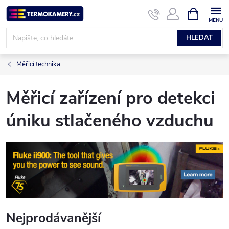
Přejít
NÁKUPNÍ
KOŠÍK
na
obsah
HLEDAT
Měřicí technika
Měřicí zařízení pro detekci
úniku stlačeného vzduchu
Nejprodávanější