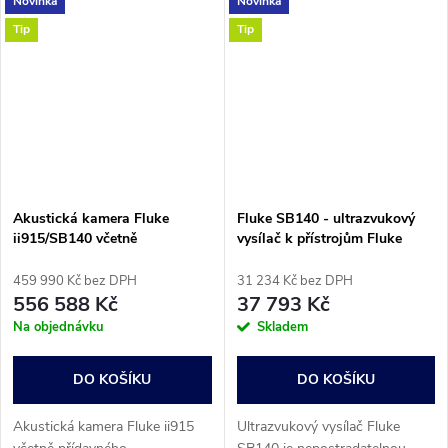
Novinka
Novinka
netěsností LeakQ™ umožňuje
Díky třem různým režimům –
efektivně detekovat, lokalizovat
LeakQ™, PDQ™ a MecQ™ –
Tip
Tip
a...
umožňuje...
Akustická kamera Fluke
Fluke SB140 - ultrazvukový
ii915/SB140 včetně
vysílač k přístrojům Fluke
ultrazvukového vysílače
ii500, ii905 a ii915
459 990 Kč bez DPH
31 234 Kč bez DPH
556 588 Kč
37 793 Kč
Na objednávku
Skladem
DO KOŠÍKU
DO KOŠÍKU
Akustická kamera Fluke ii915
Ultrazvukový vysílač Fluke