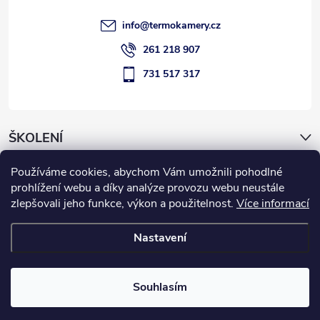
r
í
info
@
termokamery.cz
v
261 218 907
k
731 517 317
y
v
ŠKOLENÍ
ý
Používáme cookies, abychom Vám umožnili pohodlné
p
Novinky
prohlížení webu a díky analýze provozu webu neustále
zlepšovali jeho funkce, výkon a použitelnost.
Více informací
i
Informace pro vás
s
Nastavení
u
Copyright 2026
Termokamery.cz
. Všechna práva vyhrazena.
Souhlasím
Vytvořil Shoptet