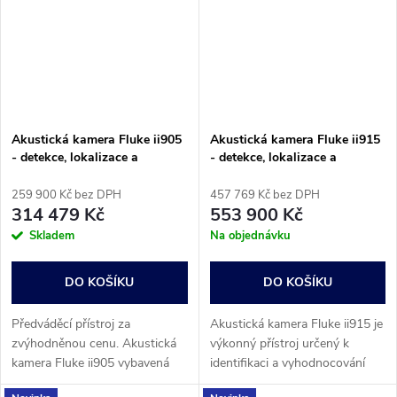
Akustická kamera Fluke ii905
Akustická kamera Fluke ii915
- detekce, lokalizace a
- detekce, lokalizace a
vyhodnocování úniků plynu -
vyhodnocování úniků plynu
DEMO přístroj
259 900 Kč bez DPH
457 769 Kč bez DPH
314 479 Kč
553 900 Kč
Skladem
Na objednávku
DO KOŠÍKU
DO KOŠÍKU
Předváděcí přístroj za
Akustická kamera Fluke ii915 je
zvýhodněnou cenu. Akustická
výkonný přístroj určený k
kamera Fluke ii905 vybavená
identifikaci a vyhodnocování
systémem akustické detekce
problémů v různých systémech.