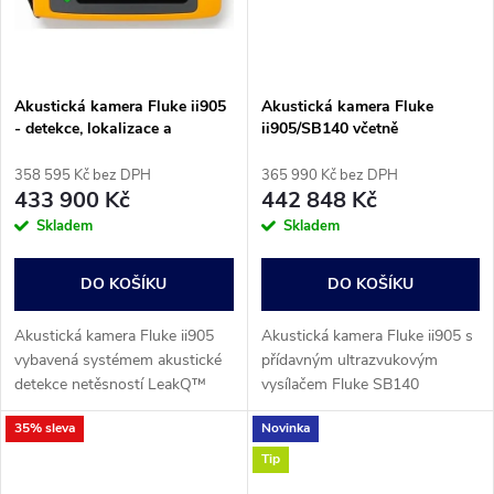
Akustická kamera Fluke ii905
Akustická kamera Fluke
- detekce, lokalizace a
ii905/SB140 včetně
vyhodnocování úniků plynu
ultrazvukového vysílače
358 595 Kč bez DPH
365 990 Kč bez DPH
433 900 Kč
442 848 Kč
Skladem
Skladem
DO KOŠÍKU
DO KOŠÍKU
Akustická kamera Fluke ii905
Akustická kamera Fluke ii905 s
vybavená systémem akustické
přídavným ultrazvukovým
detekce netěsností LeakQ™
vysílačem Fluke SB140
umožňuje efektivně detekovat,
umožňuje efektivně detekovat,
35% sleva
Novinka
lokalizovat a vyhodnocovat
lokalizovat a vyhodnocovat
úniky plynu a vakua. Ať už se...
úniky plynu a vakua. Ať už se
Tip
zabýváte...