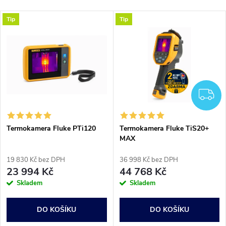
a
Nejlevnější
V
Tip
Tip
Nejdražší
z
ý
Nejprodávanější
e
p
Abecedně
n
i
Z
í
s
p
Termokamera Fluke PTi120
Termokamera Fluke TiS20+
MAX
p
r
19 830 Kč bez DPH
36 998 Kč bez DPH
r
23 994 Kč
44 768 Kč
o
Skladem
Skladem
o
d
DO KOŠÍKU
DO KOŠÍKU
d