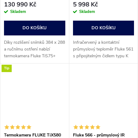
130 990 Kč
5 998 Kč
Skladem
Skladem
DO KOŠÍKU
DO KOŠÍKU
Díky rozlišení snímků 384 x 288
Infračervený a kontaktní
a ručnímu ostření nabízí
průmyslový teploměr Fluke 561
termokamera Fluke TiS75+
s připojitelným čidlem typu K
(9Hz) profesionální kvalitu
slučuje funkce pro měření
Tip
obrazu, což vede ke snadnému
teplot, které technici potřebují
a rychlému odhalení problémů.
pro většinu prací na topení,...
Termokamera FLUKE TiX580
Fluke 566 - průmyslový IR