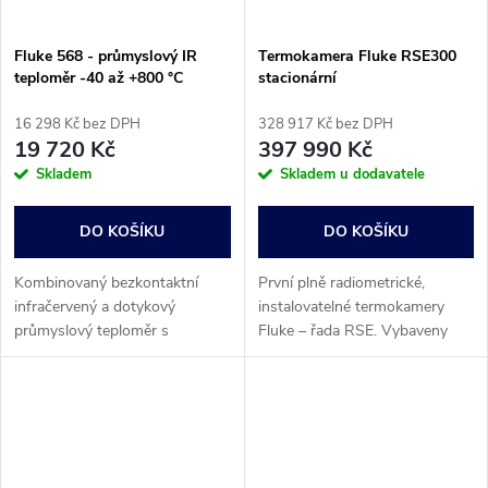
Fluke 568 - průmyslový IR
Termokamera Fluke RSE300
teploměr -40 až +800 °C
stacionární
16 298 Kč bez DPH
328 917 Kč bez DPH
19 720 Kč
397 990 Kč
Skladem
Skladem u dodavatele
DO KOŠÍKU
DO KOŠÍKU
Kombinovaný bezkontaktní
První plně radiometrické,
infračervený a dotykový
instalovatelné termokamery
průmyslový teploměr s
Fluke – řada RSE. Vybaveny
rozhraním USB a s
pokročilými funkcemi a
jednoduchým ovládáním
softwarovými doplňky k
pomocí tří tlačítek. Vhodný pro
softwaru MATLAB® a
všechna kontaktní čidla typu K.
LabVIEW® ; jsou ideální pro...