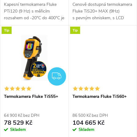
u
Kapesní termokamera Fluke
Cenově dostupná termokamera
u
PTi120 (9 Hz) s měřicím
Fluke TiS20+ MAX (9Hz)
k
rozsahem od -20°C do 400°C je
s pevným ohniskem, s LCD
k
přenosná termokamera pro
displejem 3,5" (8,89 cm)
Tip
Tip
průmyslovou kontrolu. Díky své
320 × 240, s rozlišením snímků
t
velikosti je vhodná k tomu,
120 × 90, vybavená...
t
abyste ji...
ů
ů
ZDARMA
Termokamera Fluke TiS55+
Termokamera Fluke TiS60+
64 900 Kč bez DPH
86 500 Kč bez DPH
78 529 Kč
104 665 Kč
Skladem
Skladem