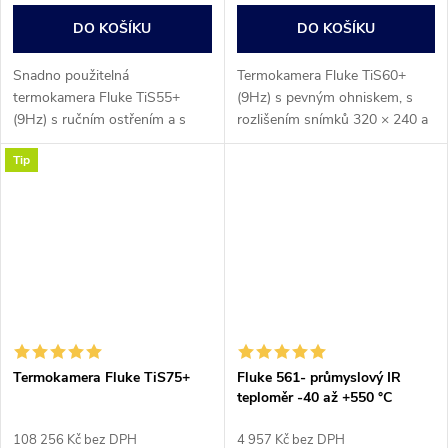
DO KOŠÍKU
DO KOŠÍKU
Snadno použitelná
Termokamera Fluke TiS60+
termokamera Fluke TiS55+
(9Hz) s pevným ohniskem, s
(9Hz) s ručním ostřením a s
rozlišením snímků 320 × 240 a
vysokým rozlišením snímků
s funkcí přesného prolínání
Tip
256 × 192 umožňuje rychle
obrazu prostřednictvím
identifikovat potenciální
technologie IR-Fusion®...
problémy v budovách,...
Termokamera Fluke TiS75+
Fluke 561- průmyslový IR
teploměr -40 až +550 °C
108 256 Kč bez DPH
4 957 Kč bez DPH