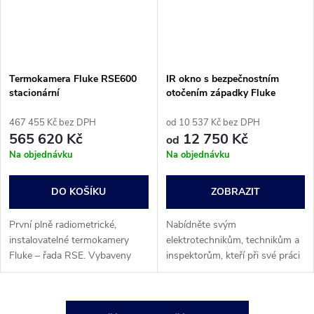
Termokamera Fluke RSE600
IR okno s bezpečnostním
stacionární
otočením západky Fluke
CVx01-GBL
467 455 Kč bez DPH
od 10 537 Kč bez DPH
565 620 Kč
12 750 Kč
od
Na objednávku
Na objednávku
DO KOŠÍKU
ZOBRAZIT
První plně radiometrické,
Nabídněte svým
instalovatelné termokamery
elektrotechnikům, technikům a
Fluke – řada RSE. Vybaveny
inspektorům, kteří při své práci
pokročilými funkcemi a
každý den riskují smrtelný úraz,
softwarovými doplňky k
nejvyšší stupeň ochrany. Povlak
softwaru MATLAB® a
ClirVu® – výhradně u IR