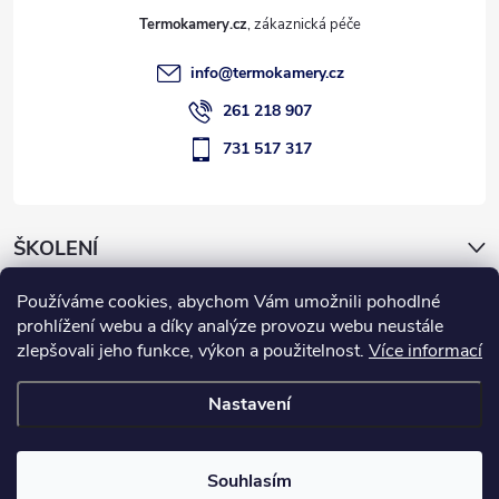
t
y
Termokamery.cz
í
v
info
@
termokamery.cz
261 218 907
ý
731 517 317
p
i
s
ŠKOLENÍ
u
Používáme cookies, abychom Vám umožnili pohodlné
Novinky
prohlížení webu a díky analýze provozu webu neustále
zlepšovali jeho funkce, výkon a použitelnost.
Více informací
Informace pro vás
Nastavení
Copyright 2026
Termokamery.cz
. Všechna práva vyhrazena.
Souhlasím
Vytvořil Shoptet