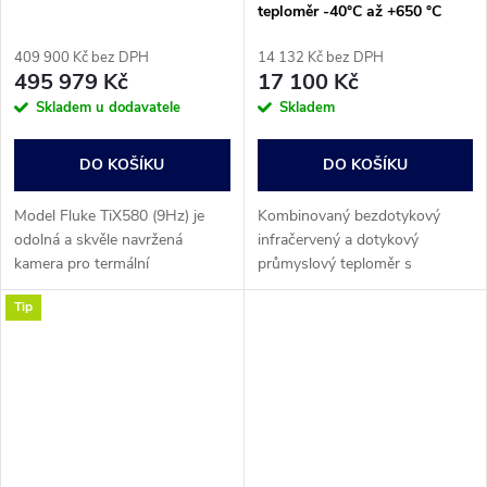
teploměr -40°C až +650 °C
409 900 Kč bez DPH
14 132 Kč bez DPH
495 979 Kč
17 100 Kč
Skladem u dodavatele
Skladem
DO KOŠÍKU
DO KOŠÍKU
Model Fluke TiX580 (9Hz) je
Kombinovaný bezdotykový
odolná a skvěle navržená
infračervený a dotykový
kamera pro termální
průmyslový teploměr s
zobrazování v rozlišení 640 ×
jednoduchým ovládáním
Tip
480. Uživatelé nyní mohou
pomocí tří tlačítek. Vhodný pro
provádět kontroly pomocí
všechna kontaktní čidla typu K.
termálního zobrazování...
Běžné funkce jsou...