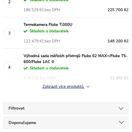
Skladem u dodavatele
186 529 Kč bez DPH
225 700 Kč
Termokamera Fluke Ti300U
Skladem u dodavatele
122 479 Kč bez DPH
148 200 Kč
Výhodná sada měřicích přístrojů Fluke 62 MAX+/Fluke T5-
600/Fluke 1AC II
Skladem u dodavatele
9 463 Kč bez DPH
11 450 Kč
Zobrazit více produktů
Filtrovat
Ř
Doporučujeme