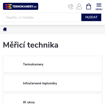
Přejít
NÁKUPNÍ
KOŠÍK
na
obsah
HLEDAT
Domů
Měřicí technika
Termokamery
Infračervené teploměry
IR okna