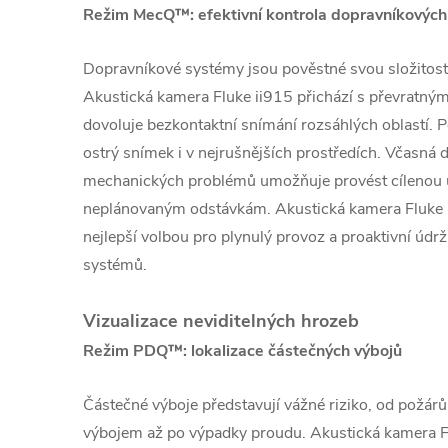
Režim MecQ™: efektivní kontrola dopravníkovýc
Dopravníkové systémy jsou pověstné svou složitostí
Akustická kamera Fluke ii915 přichází s převratný
dovoluje bezkontaktní snímání rozsáhlých oblastí. Pok
ostrý snímek i v nejrušnějších prostředích. Včasná 
mechanických problémů umožňuje provést cílenou ú
neplánovaným odstávkám. Akustická kamera Fluke
nejlepší volbou pro plynulý provoz a proaktivní úd
systémů.
Vizualizace neviditelných hrozeb
Režim PDQ™: lokalizace částečných výbojů
Částečné výboje představují vážné riziko, od pož
výbojem až po výpadky proudu. Akustická kamera F