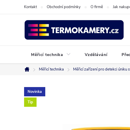
Přejít
Kontakt
Obchodní podmínky
O firmě
Jak nakup
na
obsah
Měřicí technika
Vzdělávání
Pře
Měřicí technika
Měřicí zařízení pro detekci úniku
Domů
Novinka
Tip