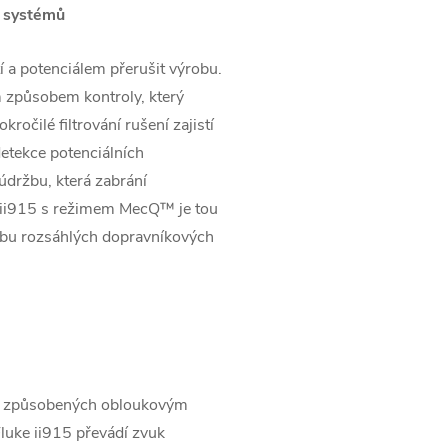
h systémů
 a potenciálem přerušit výrobu.
m způsobem kontroly, který
ročilé filtrování rušení zajistí
detekce potenciálních
držbu, která zabrání
 ii915 s režimem MecQ™ je tou
ržbu rozsáhlých dopravníkových
árů způsobených obloukovým
luke ii915 převádí zvuk