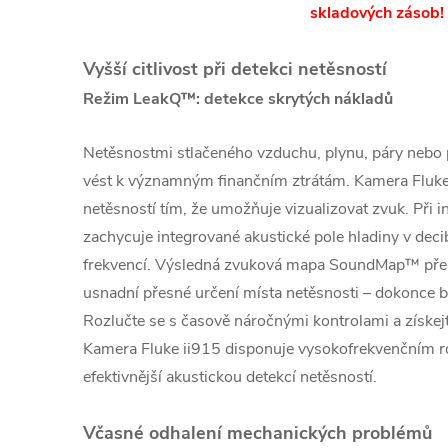
skladových zásob!
Vyšší citlivost při detekci netěsností
Režim LeakQ™: detekce skrytých nákladů
Netěsnostmi stlačeného vzduchu, plynu, páry neb
vést k významným finančním ztrátám. Kamera Fluke
netěsností tím, že umožňuje vizualizovat zvuk. Při i
zachycuje integrované akustické pole hladiny v deci
frekvencí. Výsledná zvuková mapa SoundMap™ překr
usnadní přesné určení místa netěsnosti – dokonce 
Rozlučte se s časově náročnými kontrolami a získejte
Kamera Fluke ii915 disponuje vysokofrekvenčním roz
efektivnější akustickou detekcí netěsností.
Včasné odhalení mechanických problémů