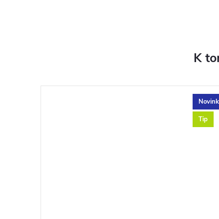
K to
Novink
Tip