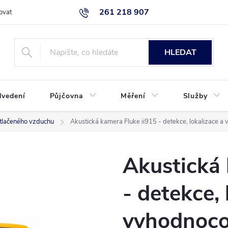
261 218 907
ovat
Podmínky ochrany osobních údajů
Uplatnění reklamace
K
HLEDAT
dvedení
Půjčovna
Měření
Služby
 stlačeného vzduchu
Akustická kamera Fluke ii915 - detekce, lokalizace a
Akustická 
- detekce, 
vyhodnoco