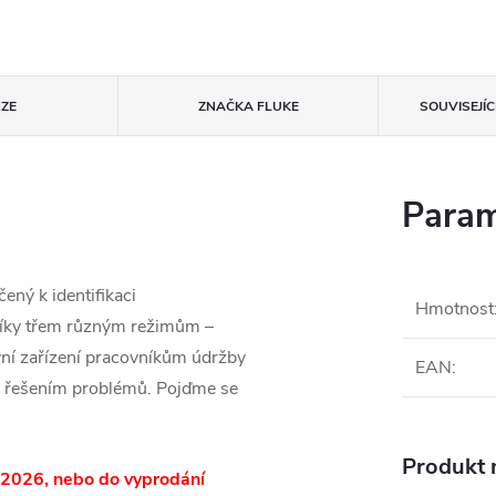
ZE
ZNAČKA
FLUKE
SOUVISEJÍ
Param
ený k identifikaci
Hmotnost
íky třem různým režimům –
í zařízení pracovníkům údržby
EAN
:
m řešením problémů. Pojďme se
Produkt n
.2026, nebo do vyprodání