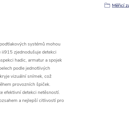
Měřicí z
o podtlakových systémů mohou
 ii915 zjednodušuje detekci
nspekci hadic, armatur a spojek
belech podle jednotlivých
yje vizuální snímek, což
během provozních špiček.
 efektivní detekci netěsností.
sahem a nejlepší citlivostí pro