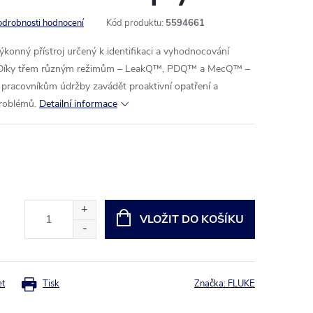
odrobnosti hodnocení
Kód produktu:
5594661
ýkonný přístroj určený k identifikaci a vyhodnocování
. Díky třem různým režimům – LeakQ™, PDQ™ a MecQ™ –
í pracovníkům údržby zavádět proaktivní opatření a
roblémů.
Detailní informace
VLOŽIT DO KOŠÍKU
et
Tisk
Značka:
FLUKE