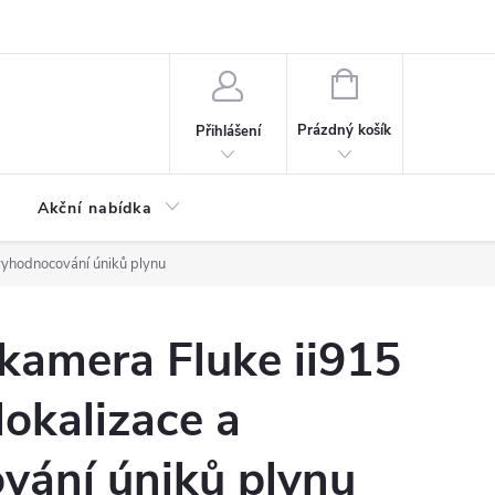
ontaktní formulář
NÁKUPNÍ
KOŠÍK
Prázdný košík
Přihlášení
Akční nabídka
 vyhodnocování úniků plynu
kamera Fluke ii915
lokalizace a
vání úniků plynu