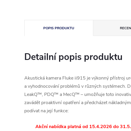
POPIS PRODUKTU
RECEN
Detailní popis produktu
Akustická kamera Fluke ii915 je výkonný přístroj urč
a vyhodnocování problémů v různých systémech. D
LeakQ™, PDQ™ a MecQ™ – umožňuje toto inovativn
zavádět proaktivní opatření a předcházet nákladný
podívat na její funkce:
Akční nabídka platná od 15.4.2026 do 31.5