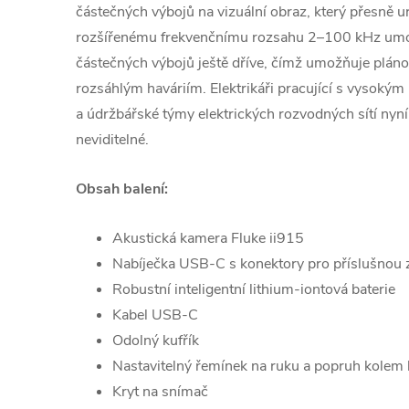
částečných výbojů na vizuální obraz, který přesně u
rozšířenému frekvenčnímu rozsahu 2–100 kHz umožň
částečných výbojů ještě dříve, čímž umožňuje plán
rozsáhlým haváriím. Elektrikáři pracující s vysokým
a údržbářské týmy elektrických rozvodných sítí nyní v
neviditelné.
Obsah balení:
Akustická kamera Fluke ii915
Nabíječka USB‑C s konektory pro příslušnou 
Robustní inteligentní lithium‑iontová baterie
Kabel USB‑C
Odolný kufřík
Nastavitelný řemínek na ruku a popruh kolem 
Kryt na snímač