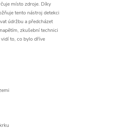
rčuje místo zdroje. Díky
uje tento nástroj detekci
ovat údržbu a předcházet
 napětím, zkušební technici
idí to, co bylo dříve
zemi
krku