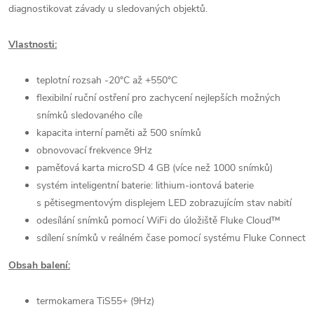
diagnostikovat závady u sledovaných objektů.
Vlastnosti:
teplotní rozsah -20°C až +550°C
flexibilní ruční ostření pro zachycení nejlepších možných
snímků sledovaného cíle
kapacita interní paměti až 500 snímků
obnovovací frekvence 9Hz
paměťová karta microSD 4 GB (více než 1000 snímků)
systém inteligentní baterie: lithium-iontová baterie
s pětisegmentovým displejem LED zobrazujícím stav nabití
odesílání snímků pomocí WiFi do úložiště Fluke Cloud™
sdílení snímků v reálném čase pomocí systému Fluke Connect
Obsah balení:
termokamera TiS55+ (9Hz)