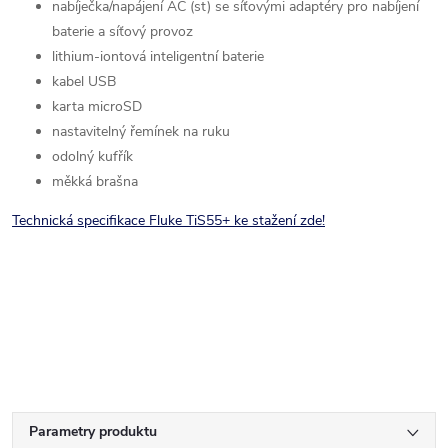
nabíječka/napájení AC (st) se síťovými adaptéry pro nabíjení
baterie a síťový provoz
lithium-iontová inteligentní baterie
kabel USB
karta microSD
nastavitelný řemínek na ruku
odolný kufřík
měkká brašna
Technická specifikace Fluke TiS55+ ke stažení zde!
Parametry produktu