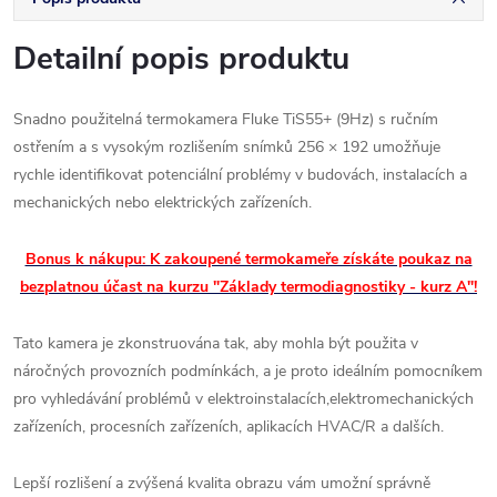
Detailní popis produktu
Snadno použitelná termokamera Fluke TiS55+ (9Hz) s ručním
ostřením a s vysokým rozlišením snímků
256 × 192 umožňuje
rychle identifikovat potenciální problémy v budovách, instalacích a
mechanických nebo elektrických zařízeních.
Bonus k nákupu: K zakoupené termokameře získáte poukaz na
bezplatnou účast na kurzu "Základy termodiagnostiky - kurz A"!
Tato kamera je zkonstruována tak, aby mohla být použita v
náročných provozních podmínkách, a je proto ideálním pomocníkem
pro vyhledávání problémů
v elektroinstalacích,elektromechanických
zařízeních, procesních zařízeních, aplikacích HVAC/R a dalších.
Lepší rozlišení a zvýšená kvalita obrazu vám umožní správně