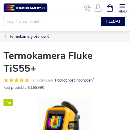
Přejít
NÁKUPNÍ
KOŠÍK
na
obsah
HLEDAT
Termokamery přenosné
Termokamera Fluke
TiS55+
2 hodnocení
Podrobnosti hodnocení
Kód produktu:
5159990
Tip