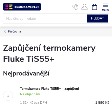
Přejít
NÁKUPNÍ
KOŠÍK
na
obsah
HLEDAT
Půjčovna
Zapůjčení termokamery
Fluke TiS55+
Nejprodávanější
Termokamera Fluke TiS55+ - zapůjčení
Na objednání
1 314 Kč bez DPH
1 590 Kč