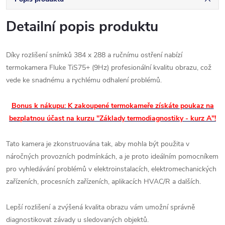
Detailní popis produktu
Díky rozlišení snímků 384 x 288 a ručnímu ostření nabízí
termokamera Fluke TiS75+ (9Hz) profesionální kvalitu obrazu, což
vede ke snadnému a rychlému odhalení
problémů.
Bonus k nákupu: K zakoupené termokameře získáte poukaz na
bezplatnou účast na kurzu "Základy termodiagnostiky - kurz A"!
Tato kamera je zkonstruována tak, aby mohla být použita v
náročných provozních podmínkách, a je proto ideálním pomocníkem
pro vyhledávání problémů
v elektroinstalacích, elektromechanických
zařízeních, procesních zařízeních, aplikacích HVAC/R a dalších.
Lepší rozlišení a zvýšená kvalita obrazu vám umožní správně
diagnostikovat závady u sledovaných objektů.