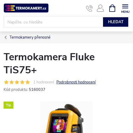
Přejít
NÁKUPNÍ
KOŠÍK
na
obsah
HLEDAT
Termokamery přenosné
Termokamera Fluke
TiS75+
1 hodnocení
Podrobnosti hodnocení
Kód produktu:
5160037
Tip