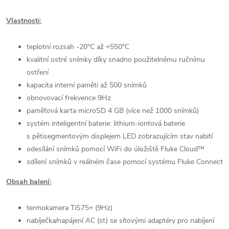
Vlastnosti:
teplotní rozsah -20°C až +550°C
kvalitní ostré snímky díky snadno použitelnému ručnímu
ostření
kapacita interní paměti až 500 snímků
obnovovací frekvence 9Hz
paměťová karta microSD 4 GB (více než 1000 snímků)
systém inteligentní baterie: lithium-iontová baterie
s pětisegmentovým displejem LED zobrazujícím stav nabití
odesílání snímků pomocí WiFi do úložiště Fluke Cloud™
sdílení snímků v reálném čase pomocí systému Fluke Connect
Obsah balení:
termokamera TiS75+ (9Hz)
nabíječka/napájení AC (st) se sítovými adaptéry pro nabíjení