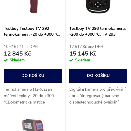
n
i
í
s
p
Testboy Testboy TV 292
Testboy TV 293 termokamera,
termokamera, -20 do +300 °C,
-200 do +300 °C, TV 293
p
6 Hz, TV 292
r
10 616 Kč bez DPH
12 517 Kč bez DPH
r
12 845 Kč
15 145 Kč
o
Skladem
Skladem
o
d
DO KOŠÍKU
DO KOŠÍKU
d
u
Termokamera 6 HzRozsah
Digitální kamera pro překrývání
u
měření teploty -20 do +300
obrazůIntegrovaný barevný
k
°CBolometrická matice
displejJednoduché ovládání
k
t
t