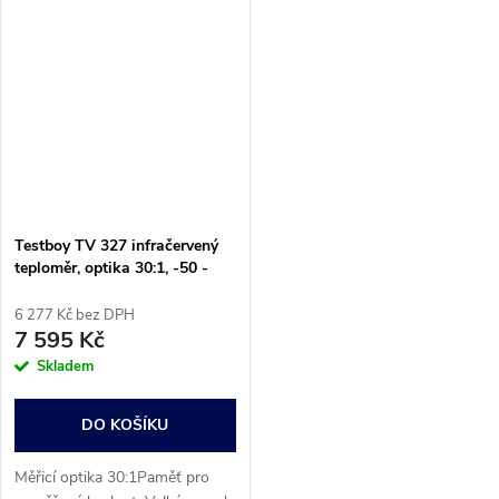
Testboy TV 327 infračervený
teploměr, optika 30:1, -50 -
+760 °C, bezdotykové IR
měření, kontaktní měření
6 277 Kč bez DPH
7 595 Kč
Skladem
DO KOŠÍKU
Měřicí optika 30:1Paměť pro