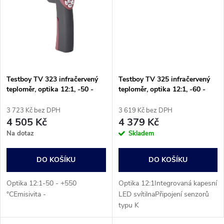
ů
ů
Testboy TV 323 infračervený
Testboy TV 325 infračervený
teploměr, optika 12:1, -50 -
teploměr, optika 12:1, -60 -
+550 °C
+500 °C, kontaktní měření
3 723 Kč bez DPH
3 619 Kč bez DPH
4 505 Kč
4 379 Kč
Na dotaz
Skladem
DO KOŠÍKU
DO KOŠÍKU
Optika 12:1-50 - +550
Optika 12:1Integrovaná kapesní
°CEmisivita -
LED svítilnaPřipojení senzorů
typu K