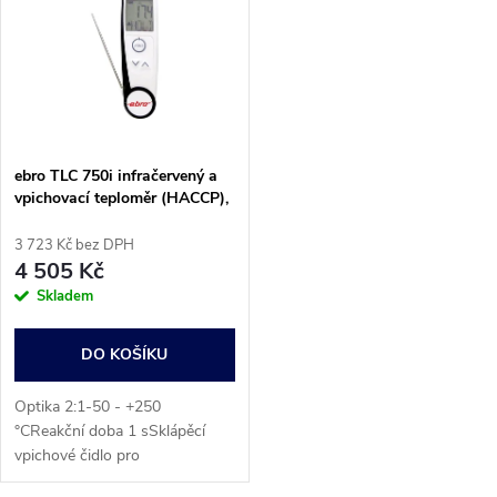
ů
ů
ebro TLC 750i infračervený a
vpichovací teploměr (HACCP),
optika 2:1, -50 - +250 °C,
kompatibilní s HACCP,
3 723 Kč bez DPH
kontaktní měření, bezdotykové
4 505 Kč
IR měření, IP65
Skladem
DO KOŠÍKU
Optika 2:1-50 - +250
°CReakční doba 1 sSklápěcí
vpichové čidlo pro
potravinářský průmysl