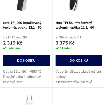
n
i
í
s
p
ebro TFI 260 infračervený
ebro TFI 54 infračervený
teploměr, optika 12:1, -60 -
teploměr, optika 12:1, -60 -
p
+550 °C
+550 °C
r
1 917 Kč bez DPH
2 789 Kč bez DPH
r
2 319 Kč
3 375 Kč
o
Skladem
Skladem
o
d
DO KOŠÍKU
DO KOŠÍKU
d
u
Optika 12:1 -60 - +550 °C
VodotěsnáBezdotykové měření
u
Reakční doba 1 s8bodový
teploty
k
kruhový laser
s infračervenýmLaserové
k
ukazovátko
t
t