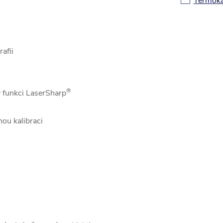
Termoka
afii
®
 funkci LaserSharp
nou kalibraci