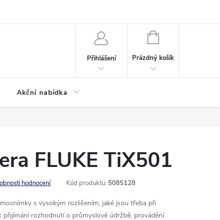
ontaktní formulář
NÁKUPNÍ
KOŠÍK
Prázdný košík
Přihlášení
Akční nabídka
era FLUKE TiX501
obnosti hodnocení
Kód produktu:
5085128
rmosnímky s vysokým rozlišením, jaké jsou třeba při
 k přijímání rozhodnutí o průmyslové údržbě, provádění