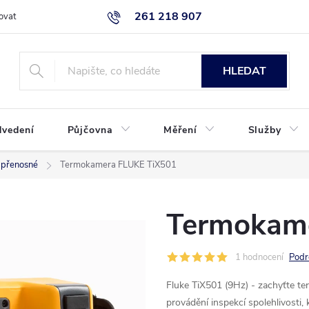
261 218 907
ovat
Podmínky ochrany osobních údajů
Uplatnění reklamace
K
HLEDAT
dvedení
Půjčovna
Měření
Služby
přenosné
Termokamera FLUKE TiX501
Termokam
1 hodnocení
Podr
Fluke TiX501 (9Hz) - zachyťte te
provádění inspekcí spolehlivosti,