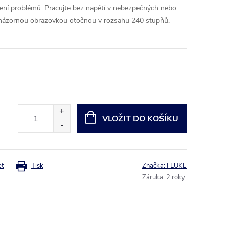
šení problémů. Pracujte bez napětí v nebezpečných nebo
 názornou obrazovkou otočnou v rozsahu 240 stupňů.
VLOŽIT DO KOŠÍKU
et
Tisk
Značka:
FLUKE
Záruka
:
2 roky