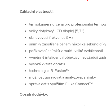
Základní vlastnosti:
termokamera určená pro profesionální termogr
velký dotykový LCD displej (5,7")
obnovovací frekvence 9Hz
snímky zaostřené během několika sekund díky
pořizování snímků z malé i velké vzdálenosti
výměnné inteligentní objektivy nevyžadují žád
vysoká kvalita obrazu
technologie IR-Fusion™
možnost upravovat a analyzovat snímky
správa dat s využitím Fluke Connect™
Obsah dodávky: