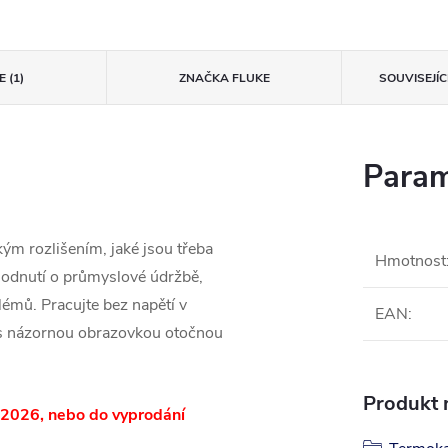
 (1)
ZNAČKA
FLUKE
SOUVISEJÍ
Param
ým rozlišením, jaké jsou třeba
Hmotnost
zhodnutí o průmyslové údržbě,
lémů. Pracujte bez napětí v
EAN
:
 s názornou obrazovkou otočnou
Produkt n
.2026, nebo do vyprodání