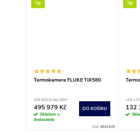
Tip
Tip
AQF-
Termokamera FLUKE TiX580
Termo
 do 550
AQF-
409 900 Kč bez DPH
109 174
KOŠÍKU
495 979 Kč
132 
DO KOŠÍKU
Skladem u
Skl
dodavatele
Kód:
3048366
Kód:
4841945