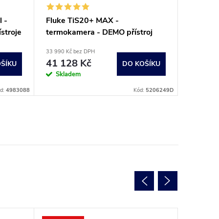
 -
Fluke TiS20+ MAX -
ístroje
termokamera - DEMO přístroj
33 990 Kč bez DPH
41 128 Kč
ŠÍKU
DO KOŠÍKU
Skladem
d:
4983088
Kód:
5206249D