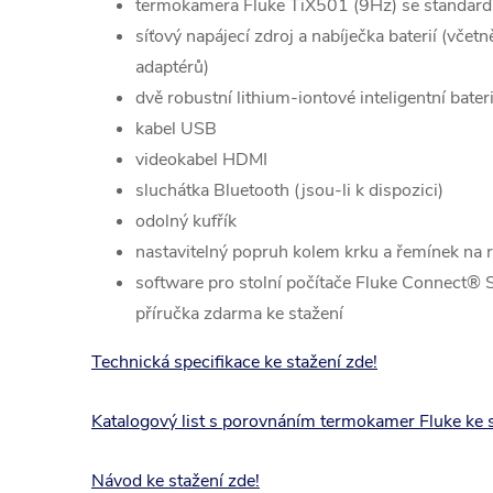
termokamera Fluke TiX501 (9Hz) se standard
síťový napájecí zdroj a nabíječka baterií (včet
adaptérů)
dvě robustní lithium-iontové inteligentní bater
kabel USB
videokabel HDMI
sluchátka Bluetooth (jsou-li k dispozici)
odolný kufřík
nastavitelný popruh kolem krku a řemínek na 
software pro stolní počítače Fluke Connect®
příručka zdarma ke stažení
Technická specifikace ke stažení zde!
Katalogový list s porovnáním termokamer Fluke ke 
Návod ke stažení zde!