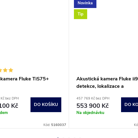
Novinka
Tip
kamera Fluke TiS75+
Akustická kamera Fluke ii
detekce, lokalizace a
vyhodnocování úniků plynu
 Kč bez DPH
457 769 Kč bez DPH
100 Kč
DO KOŠÍKU
553 900 Kč
DO KO
adem
Na objednávku
Kód:
5160037
Kó