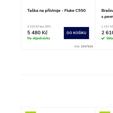
Taška na přístroje - Fluke C550
Brašna
s pev
4 529 Kč bez DPH
2 157 K
5 480 Kč
2 61
DO KOŠÍKU
Na objednávku
Skl
Kód:
1547919