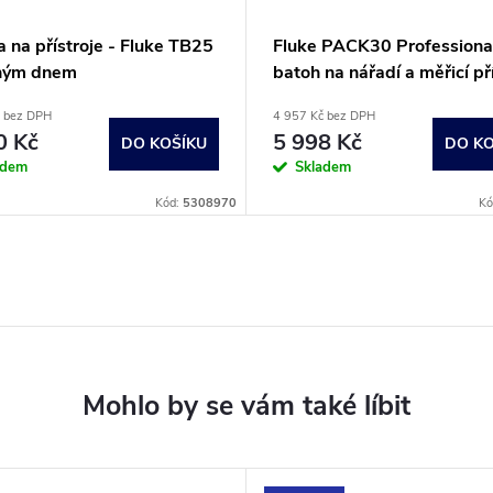
 na přístroje - Fluke TB25
Fluke PACK30 Professional
ným dnem
batoh na nářadí a měřicí př
č bez DPH
4 957 Kč bez DPH
0 Kč
5 998 Kč
DO KOŠÍKU
DO KO
adem
Skladem
Kód:
5308970
Kó