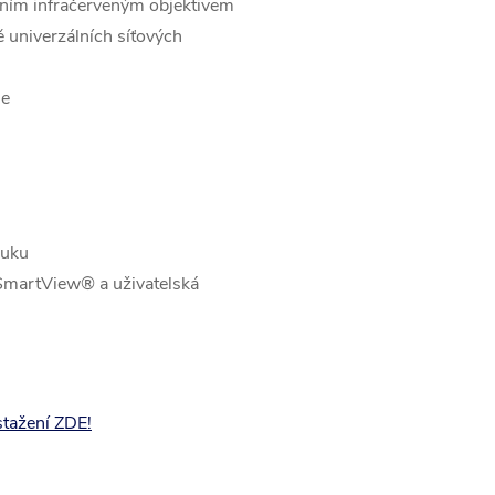
ním infračerveným objektivem
ně univerzálních síťových
ie
ruku
 SmartView® a uživatelská
stažení ZDE!