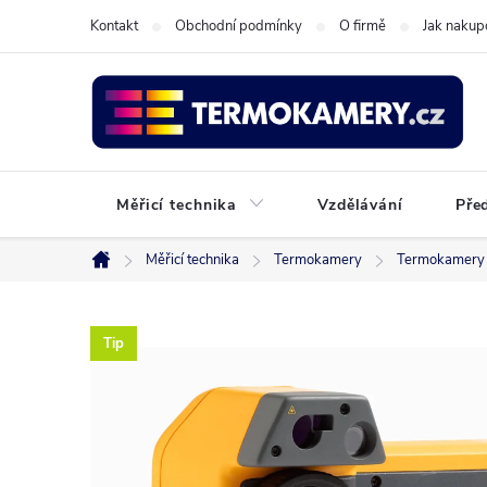
Přejít
Kontakt
Obchodní podmínky
O firmě
Jak nakup
na
obsah
Měřicí technika
Vzdělávání
Pře
Měřicí technika
Termokamery
Termokamery 
Domů
Tip