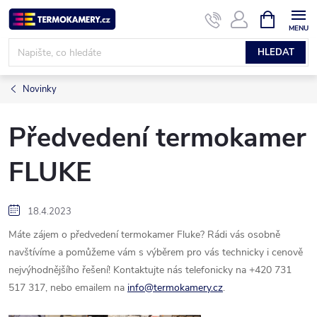
Přejít
NÁKUPNÍ
KOŠÍK
na
obsah
HLEDAT
Novinky
Předvedení termokamer
FLUKE
18.4.2023
Máte zájem o předvedení termokamer Fluke? Rádi vás osobně
navštívíme a pomůžeme vám s výběrem pro vás technicky i cenově
nejvýhodnějšího řešení! Kontaktujte nás telefonicky na +420 731
517 317, nebo emailem na
info@termokamery.cz
.