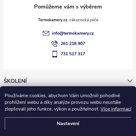
a
t
Termokamery.cz
í
info
@
termokamery.cz
261 218 907
731 517 317
ŠKOLENÍ
Používáme cookies, abychom Vám umožnili pohodlné
Novinky
prohlížení webu a díky analýze provozu webu neustále
zlepšovali jeho funkce, výkon a použitelnost.
Více informací
Informace pro vás
Nastavení