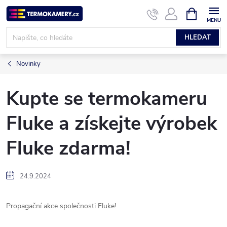
Přejít
NÁKUPNÍ
KOŠÍK
na
obsah
HLEDAT
Novinky
Kupte se termokameru
Fluke a získejte výrobek
Fluke zdarma!
24.9.2024
Propagační akce společnosti Fluke!