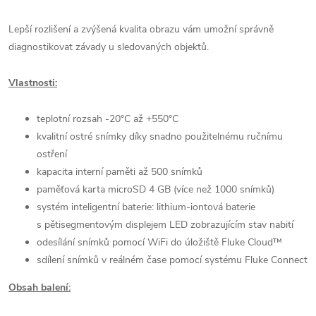
Lepší rozlišení a zvýšená kvalita obrazu vám umožní správně
diagnostikovat závady u sledovaných objektů.
Vlastnosti:
teplotní rozsah -20°C až +550°C
kvalitní ostré snímky díky snadno použitelnému ručnímu
ostření
kapacita interní paměti až 500 snímků
paměťová karta microSD 4 GB (více než 1000 snímků)
systém inteligentní baterie: lithium-iontová baterie
s pětisegmentovým displejem LED zobrazujícím stav nabití
odesílání snímků pomocí WiFi do úložiště Fluke Cloud™
sdílení snímků v reálném čase pomocí systému Fluke Connect
Obsah balení: