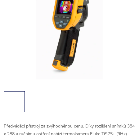
Předváděcí přístroj za zvýhodněnou cenu. Díky rozlišení snímků 384
x 288 a ručnímu ostření nabízí termokamera Fluke TiS75+ (9Hz)