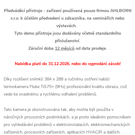
Předváděcí přístroje - zařízení používaná pouze firmou AHLBORN
s.r.o. k účelům předvedení u zákazníka, na seminářích nebo
výstavách.
Tyto demo přístroje jsou dodávány včetně standardního
příslušenství.
Záruční doba
12 měsíců
od data prodeje.
Nabídka platí do 31.12.2026, nebo do vyprodání zásob!
Díky rozlišení snímků 384 x 288 a ručnímu ostření nabízí
termokamera Fluke TiS75+ (9Hz) profesionální kvalitu obrazu, což
vede ke snadnému a rychlému odhalení
problémů.
Tato kamera je zkonstruována tak, aby mohla být použita v
náročných provozních podmínkách, a je proto ideálním pomocníkem
pro vyhledávání problémů
v elektroinstalacích, elektromechanických
zařízeních, procesních zařízeních, aplikacích HVAC/R a dalších.