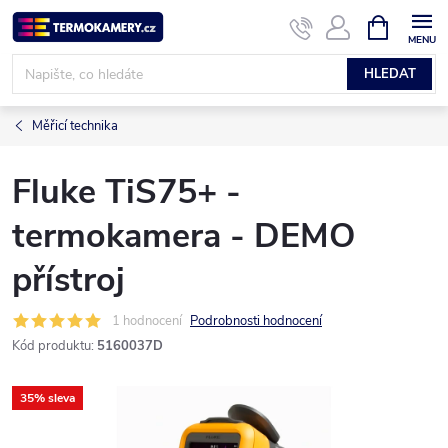
Přejít
NÁKUPNÍ
KOŠÍK
na
obsah
HLEDAT
Měřicí technika
Fluke TiS75+ -
termokamera - DEMO
přístroj
1 hodnocení
Podrobnosti hodnocení
Kód produktu:
5160037D
35% sleva