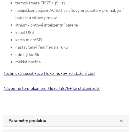
termokamera TiS75+ (9Hz)
nabíječka/napájení AC (st) se sítovými adaptéry pro nabíjení
baterie a síťový provoz
lithium-iontová inteligentní baterie
kabel USB
karta microSD
nastavitelný řemínek na ruku
odolný kufřík
měkká brašna
Technická specifikace Fluke Tis75+ ke staže
ní zde!
Návod ne termokameru Fluke TiS75+ ke stažení zde!
Parametry produktu