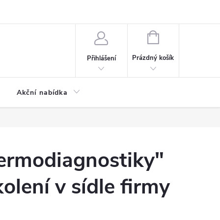
ontaktní formulář
NÁKUPNÍ
KOŠÍK
Prázdný košík
Přihlášení
Akční nabídka
termodiagnostiky"
olení v sídle firmy