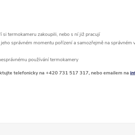
 si termokameru zakoupili, nebo s ní již pracují
a jeho správném momentu pořízení a samozřejmě na správném v
k nesprávnému používání termokamery
taktujte telefonicky na +420 731 517 317, nebo emailem na
i