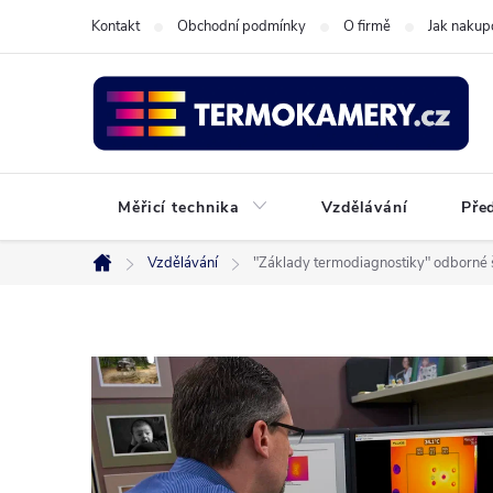
Přejít
Kontakt
Obchodní podmínky
O firmě
Jak nakup
na
obsah
Měřicí technika
Vzdělávání
Pře
Vzdělávání
"Základy termodiagnostiky" odborné š
Domů