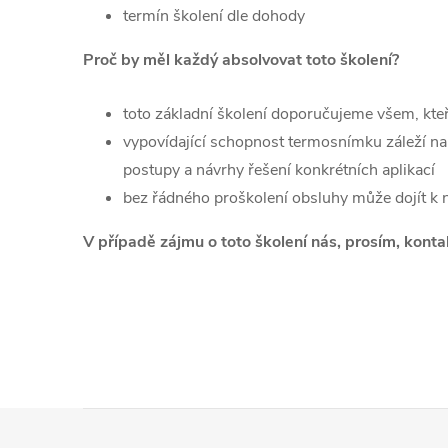
termín školení dle dohody
Proč by měl každý absolvovat toto školení?
toto základní školení doporučujeme všem, kteří
vypovídající schopnost termosnímku záleží n
postupy a návrhy řešení konkrétních aplikací
bez řádného proškolení obsluhy může dojít 
V případě zájmu o toto školení nás, prosím, kon
Z