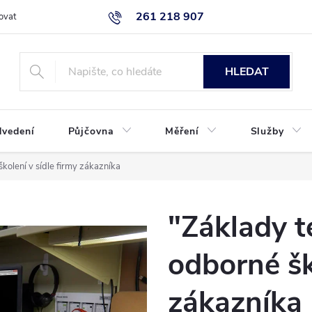
261 218 907
ovat
Podmínky ochrany osobních údajů
Uplatnění reklamace
K
HLEDAT
dvedení
Půjčovna
Měření
Služby
kolení v sídle firmy zákazníka
"Základy 
odborné šk
zákazníka