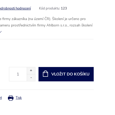
odrobnosti hodnocení
Kód produktu:
123
le firmy zákazníka (na území ČR). Školení je určeno pro
kameru prostřednictvím firmy Ahlborn s.r.o., rozsah školení
VLOŽIT DO KOŠÍKU
et
Tisk