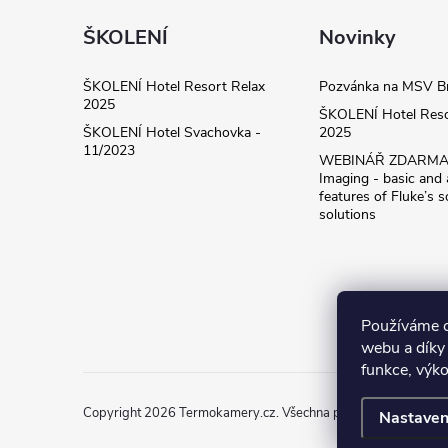
á
ŠKOLENÍ
Novinky
p
ŠKOLENÍ Hotel Resort Relax
Pozvánka na MSV B
2025
ŠKOLENÍ Hotel Reso
a
ŠKOLENÍ Hotel Svachovka -
2025
11/2023
WEBINÁŘ ZDARMA! 
t
Imaging - basic and
features of Fluke’s s
solutions
í
Používáme c
webu a díky
funkce, výko
Copyright 2026
Termokamery.cz
. Všechna práva vyhrazena.
Nastaven