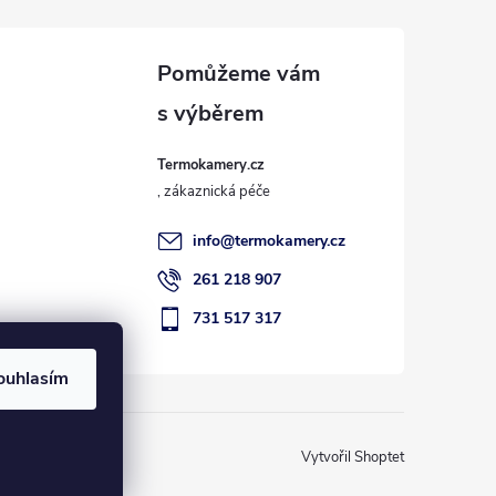
Termokamery.cz
info
@
termokamery.cz
261 218 907
731 517 317
ouhlasím
Vytvořil Shoptet