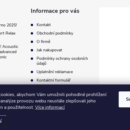
Informace pro vás
Kontakt
rno 2025!
rt Relax
Obchodní podmínky
O firmě
Acoustic
Jak nakupovat
 advanced
onic
Podmínky ochrany osobních
údajů
Uplatnění reklamace
Kontaktní formulář
ookies, abychom Vám umožnili pohodlné prohlížení
S
 analýze provozu webu neustále zlepšovali jeho
n a použitelnost.
Více informací
í