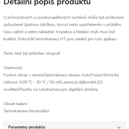
Detailní popis produktu
U průmyslových a vysokonapěťových systémů může být poškození
způsobené špatnou údržbou, korozí nebo opotřebením v průběhu
času vážné a velmi nákladné. Inspekce a hledání chyb musí být
kvalitní. Pokročilé termokamery HT jsou ideální pro tuto aplikaci.
Tento text byl přeložen strojově.
Vlastnosti:
Funkce obraz v obrazeOptimalizace obrazu AutoFusionTermická
citlivost: 0.05 °C - 30 °C / 50 mKLaserový dálkoměrLED
osvětleníPoutko na rukuKamera pro digitální obrázky
Obsah balení:
Termokamera·Akumulátor
Parametry produktu