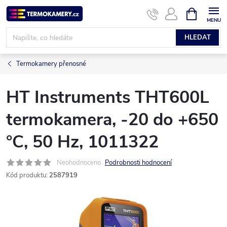
Přejít
NÁKUPNÍ
KOŠÍK
na
obsah
HLEDAT
Termokamery přenosné
HT Instruments THT600L
termokamera, -20 do +650
°C, 50 Hz, 1011322
Neohodnoceno
Podrobnosti hodnocení
Kód produktu:
2587919