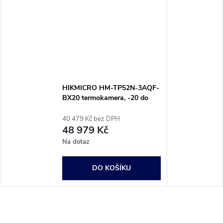
HIKMICRO HM-TP52N-3AQF-
BX20 termokamera, -20 do
550 °C, 25 Hz, HM-TP52N-
3AQF-BX20
40 479 Kč bez DPH
48 979 Kč
Na dotaz
DO KOŠÍKU