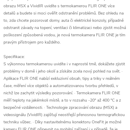
obrazu MSX a VividIR uvidíte s termokamerou FLIR ONE více
detailů a budete si moci ověřit odstranění problémů. Bez ohledu na
to, zda chcete pozorovat domy, auta či elektrické konzoly, případně
odstranit závady na topení, ventilaci či klimatizaci nebo zjistit možná
poškození způsobená vodou, je nová termokamera FLIR ONE je tím
pravým přístrojem pro každého.
Specifikace:
S výkonnou termokamerou uvidíte i v naprosté tmě, dokážete zjistit
problémy v domě i jeho okolí a získáte zcela nový pohled na svět. ·
Aplikace FLIR ONE nabízí exkluzivní obsah, tipy a triky v reálném
čase, měření více objektů a automatizovanou tvorbu přehledů, v
nichž lze zachytit výsledky pozorování. · Termokamera FLIR ONE
měří teploty na jakémkoli místě, a to v rozsahu -20° až 400 °C a z
bezpečné vzdálenosti. · Technologie zpracování obrazu (MSX) a
videosignálu (VividIR) zajišťují neostřejší přenosnou termografickou
techniku vůbec. · Díky nastavitelnému konektoru OneFit je možné
kameru FLIR ONE připevnit na mobilní zařízení i v případě, že je