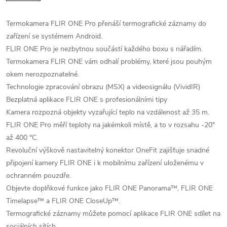
Termokamera FLIR ONE Pro přenáší termografické záznamy do
zařízení se systémem Android.
FLIR ONE Pro je nezbytnou součástí každého boxu s nářadím.
Termokamera FLIR ONE vám odhalí problémy, které jsou pouhým
okem nerozpoznatelné.
Technologie zpracování obrazu (MSX) a videosignálu (VividIR)
Bezplatná aplikace FLIR ONE s profesionálními tipy
Kamera rozpozná objekty vyzařující teplo na vzdálenost až 35 m.
FLIR ONE Pro měří teploty na jakémkoli místě, a to v rozsahu -20°
až 400 °C.
Revoluční výškově nastavitelný konektor OneFit zajišťuje snadné
připojení kamery FLIR ONE i k mobilnímu zařízení uloženému v
ochranném pouzdře.
Objevte doplňkové funkce jako FLIR ONE Panorama™, FLIR ONE
Timelapse™ a FLIR ONE CloseUp™.
Termografické záznamy můžete pomocí aplikace FLIR ONE sdílet na
sociálních sítích.