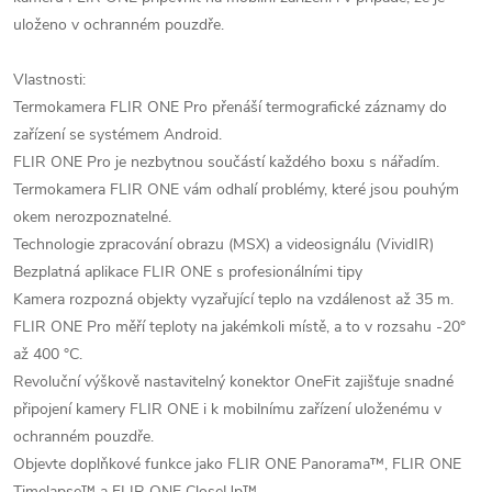
uloženo v ochranném pouzdře.
Vlastnosti:
Termokamera FLIR ONE Pro přenáší termografické záznamy do
zařízení se systémem Android.
FLIR ONE Pro je nezbytnou součástí každého boxu s nářadím.
Termokamera FLIR ONE vám odhalí problémy, které jsou pouhým
okem nerozpoznatelné.
Technologie zpracování obrazu (MSX) a videosignálu (VividIR)
Bezplatná aplikace FLIR ONE s profesionálními tipy
Kamera rozpozná objekty vyzařující teplo na vzdálenost až 35 m.
FLIR ONE Pro měří teploty na jakémkoli místě, a to v rozsahu -20°
až 400 °C.
Revoluční výškově nastavitelný konektor OneFit zajišťuje snadné
připojení kamery FLIR ONE i k mobilnímu zařízení uloženému v
ochranném pouzdře.
Objevte doplňkové funkce jako FLIR ONE Panorama™, FLIR ONE
Timelapse™ a FLIR ONE CloseUp™.