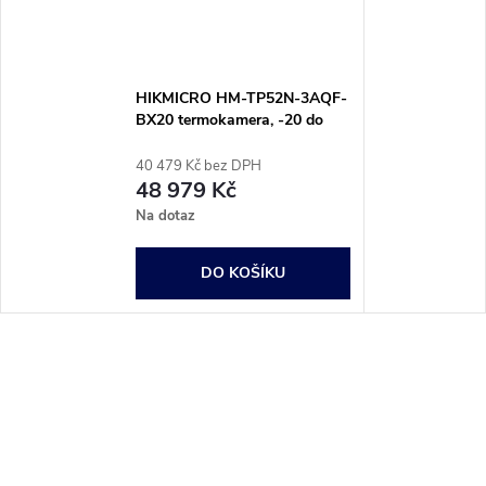
HIKMICRO HM-TP52N-3AQF-
BX20 termokamera, -20 do
550 °C, 25 Hz, HM-TP52N-
3AQF-BX20
40 479 Kč bez DPH
48 979 Kč
Na dotaz
DO KOŠÍKU