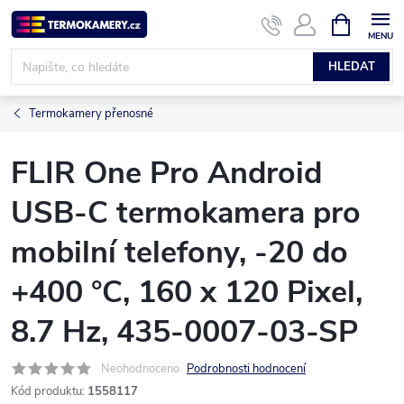
Přejít
NÁKUPNÍ
KOŠÍK
na
obsah
HLEDAT
Termokamery přenosné
FLIR One Pro Android
USB-C termokamera pro
mobilní telefony, -20 do
+400 °C, 160 x 120 Pixel,
8.7 Hz, 435-0007-03-SP
Neohodnoceno
Podrobnosti hodnocení
Kód produktu:
1558117