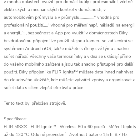
v mnoha oblastech využití pro domácí kutily i profesionální, včetně
elektrických a mechanických kontrol v domácnosti, v
automobilovém průmyslu a v průmyslu................“ vhodná pro
profesionální použití.....“ vhodná pro měření např. nákladů na energii
a energii..“; „bezpečnost a App pro využití v domácnostech Díky
bezdrátovému připojení lze použít stejnou kameru se zařízeními se
systémem Android i iOS, takže můžete s členy své týmu snadno
sdílet nářadí. Všechny vaše termosnímky a videa se ukládají přímo
do vašeho mobilního zařízení a jsou tak snadno přístupné pro další
použití. Díky připojení ke FLIR Ignite™ můžete data ihned nahrávat
do cloudového úložiště, kde můžete vytvářet zprávy a organizovat a
sdílet data s cílem zlepšit efektivitu práce.
Tento text byl přeložen strojově.
Specifikace:
FLIR MSX® · FLIR Ignite™ · Wireless 80 x 60 pixelů · Měření teploty
až do 120 °C. Odolné provedení · Životnost baterie 1,5 h. 8.7 Hz ·