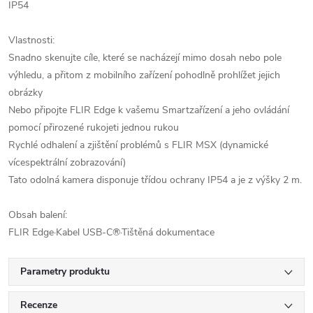
IP54
Vlastnosti:
Snadno skenujte cíle, které se nacházejí mimo dosah nebo pole
výhledu, a přitom z mobilního zařízení pohodlně prohlížet jejich
obrázky
Nebo připojte FLIR Edge k vašemu Smartzařízení a jeho ovládání
pomocí přirozené rukojeti jednou rukou
Rychlé odhalení a zjištění problémů s FLIR MSX (dynamické
vícespektrální zobrazování)
Tato odolná kamera disponuje třídou ochrany IP54 a je z výšky 2 m.
Obsah balení:
FLIR Edge·Kabel USB-C®·Tištěná dokumentace
Parametry produktu
Recenze