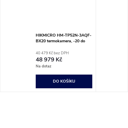
HIKMICRO HM-TP52N-3AQF-
BX20 termokamera, -20 do
550 °C, 25 Hz, HM-TP52N-
3AQF-BX20
40 479 Kč bez DPH
48 979 Kč
Na dotaz
DO KOŠÍKU