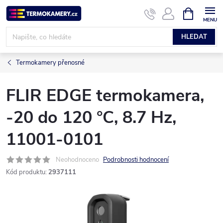
Přejít
NÁKUPNÍ
KOŠÍK
na
obsah
HLEDAT
Termokamery přenosné
FLIR EDGE termokamera,
-20 do 120 °C, 8.7 Hz,
11001-0101
Neohodnoceno
Podrobnosti hodnocení
Kód produktu:
2937111