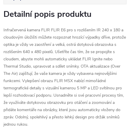
Detailní popis produktu
Infračervená kamera FLIR FLIR E6 pro s rozlišením IR 240 x 180 a
cloudovým úložišti můžete rozpoznat hrozící výpadky dříve, protože
optika je vždy ve zaostření a velká, ostrá dotyková obrazovka s
rozlišením 640 x 480 pixelů. Ušetříte čas tím, že se propojíte s
cloudem, abyste mohli automaticky ukládat FLIR Ignite nebo
Thermal Studio, upravovat a sdílet snímky. OTA aktualizace (Over
The Air) zajišťují, že vaše kamera je vždy vybavena nejnovějšími
funkcemi. Vylepšení obrazu FLIR MSX nabízí mimořádné
termografické detaily s vizuální kamerou 5 MP a LED svítilnou pro
lepší rozhodovací podporu. Usnadněte si své pracovní procesy tím,
že využíváte dotykovou obrazovku pro otáčení a zoomování a
přidáte komentáře na obrázky, které jsou automaticky vloženy do
zpráv. Odolný, spolehlivý a přesto lehký design pro držák snímků
jednou rukou.