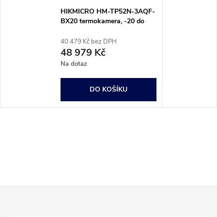
HIKMICRO HM-TP52N-3AQF-
BX20 termokamera, -20 do
550 °C, 25 Hz, HM-TP52N-
3AQF-BX20
40 479 Kč bez DPH
48 979 Kč
Na dotaz
DO KOŠÍKU
Z