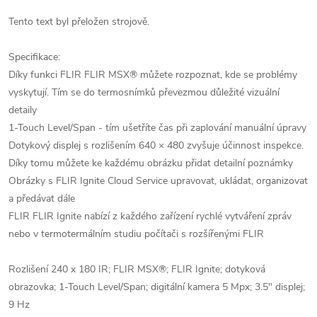
Tento text byl přeložen strojově.
Specifikace:
Díky funkci FLIR FLIR MSX® můžete rozpoznat, kde se problémy
vyskytují. Tím se do termosnímků převezmou důležité vizuální
detaily
1-Touch Level/Span - tím ušetříte čas při zaplování manuální úpravy
Dotykový displej s rozlišením 640 × 480 zvyšuje účinnost inspekce.
Díky tomu můžete ke každému obrázku přidat detailní poznámky
Obrázky s FLIR Ignite Cloud Service upravovat, ukládat, organizovat
a předávat dále
FLIR FLIR Ignite nabízí z každého zařízení rychlé vytváření zpráv
nebo v termotermálním studiu počítači s rozšířenými FLIR
Rozlišení 240 x 180 IR; FLIR MSX®; FLIR Ignite; dotyková
obrazovka; 1-Touch Level/Span; digitální kamera 5 Mpx; 3.5" displej;
9 Hz