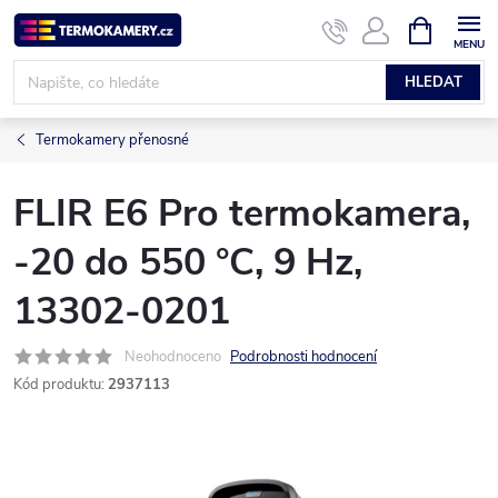
Přejít
NÁKUPNÍ
KOŠÍK
na
obsah
HLEDAT
Termokamery přenosné
FLIR E6 Pro termokamera,
-20 do 550 °C, 9 Hz,
13302-0201
Neohodnoceno
Podrobnosti hodnocení
Kód produktu:
2937113