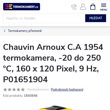
Přejít
NÁKUPNÍ
KOŠÍK
na
obsah
HLEDAT
Termokamery přenosné
Chauvin Arnoux C.A 1954
termokamera, -20 do 250
°C, 160 x 120 Pixel, 9 Hz,
P01651904
Neohodnoceno
Podrobnosti hodnocení
Kód produktu:
1840846