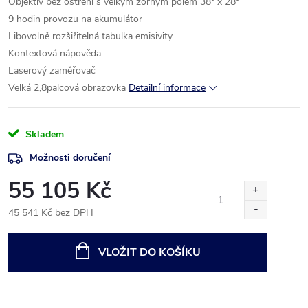
Objektiv bez ostření s velkým zorným polem 38° x 28°
9 hodin provozu na akumulátor
Libovolně rozšiřitelná tabulka emisivity
Kontextová nápověda
Laserový zaměřovač
Velká 2,8palcová obrazovka
Detailní informace
Skladem
Možnosti doručení
55 105 Kč
45 541 Kč bez DPH
Měrná
cena:
VLOŽIT DO KOŠÍKU