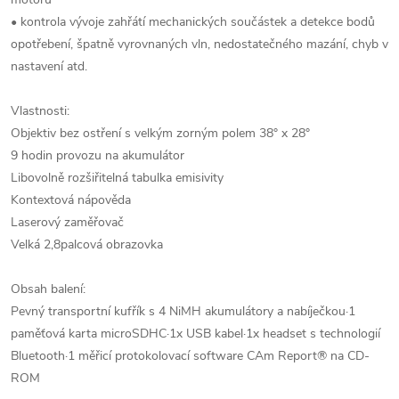
• kontrola vývoje zahřátí mechanických součástek a detekce bodů
opotřebení, špatně vyrovnaných vln, nedostatečného mazání, chyb v
nastavení atd.
Vlastnosti:
Objektiv bez ostření s velkým zorným polem 38° x 28°
9 hodin provozu na akumulátor
Libovolně rozšiřitelná tabulka emisivity
Kontextová nápověda
Laserový zaměřovač
Velká 2,8palcová obrazovka
Obsah balení:
Pevný transportní kufřík s 4 NiMH akumulátory a nabíječkou·1
paměťová karta microSDHC·1x USB kabel·1x headset s technologií
Bluetooth·1 měřicí protokolovací software CAm Report® na CD-
ROM