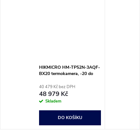
HIKMICRO HM-TP52N-3AQF-
BX20 termokamera, -20 do
550 °C, 25 Hz, HM-TP52N-
3AQF-BX20
40 479 Kč bez DPH
48 979 Kč
Skladem
DO KOŠÍKU