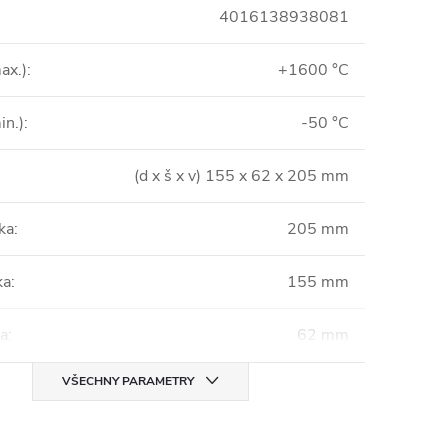
4016138938081
ax.)
:
+1600 °C
in.)
:
-50 °C
(d x š x v) 155 x 62 x 205 mm
ka
:
205 mm
ka
:
155 mm
ka
:
62 mm
VŠECHNY PARAMETRY