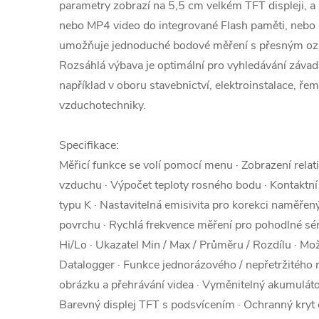
parametry zobrazí na 5,5 cm velkém TFT displeji, a l
nebo MP4 video do integrované Flash paměti, nebo 
umožňuje jednoduché bodové měření s přesným oz
Rozsáhlá výbava je optimální pro vyhledávání závad
například v oboru stavebnictví, elektroinstalace, ře
vzduchotechniky.
Specifikace:
Měřicí funkce se volí pomocí menu · Zobrazení relati
vzduchu · Výpočet teploty rosného bodu · Kontaktn
typu K · Nastavitelná emisivita pro korekci naměřen
povrchu · Rychlá frekvence měření pro pohodlné sér
Hi/Lo · Ukazatel Min / Max / Průměru / Rozdílu · Mo
Datalogger · Funkce jednorázového / nepřetržitého 
obrázku a přehrávání videa · Vyměnitelný akumulátor
Barevný displej TFT s podsvícením · Ochranný kryt 