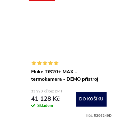
Fluke TiS20+ MAX -
termokamera - DEMO přístroj
33 990 Kč bez DPH
41 128 Kč
DO KOŠÍKU
Skladem
Kód:
5206249D