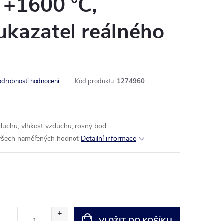
- +1600 °C,
ukazatel reálného
odrobnosti hodnocení
Kód produktu:
1274960
zduchu, vlhkost vzduchu, rosný bod
e všech naměřených hodnot
Detailní informace
VLOŽIT DO KOŠÍKU