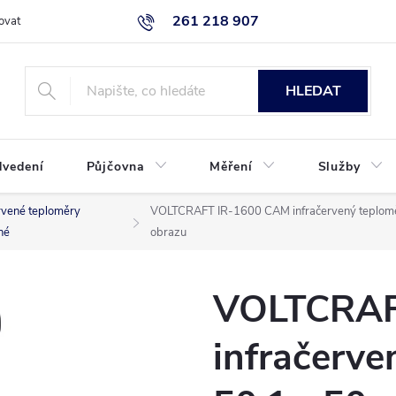
261 218 907
ovat
Podmínky ochrany osobních údajů
Uplatnění reklamace
K
HLEDAT
dvedení
Půjčovna
Měření
Služby
rvené teploměry
VOLTCRAFT IR-1600 CAM infračervený teploměr,
né
obrazu
VOLTCRAF
infračerve