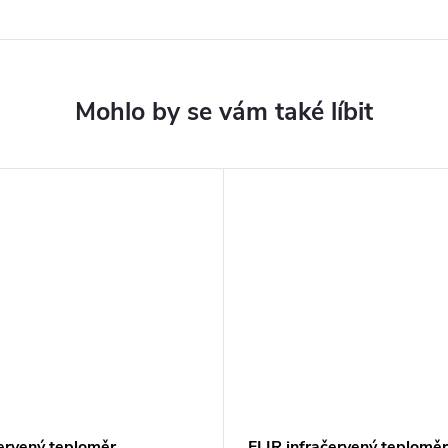
ervený teploměr
FLIR infračervený teploměr