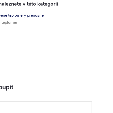
aleznete v této kategorii
rvené teploměry přenosné
ý teploměr
oupit