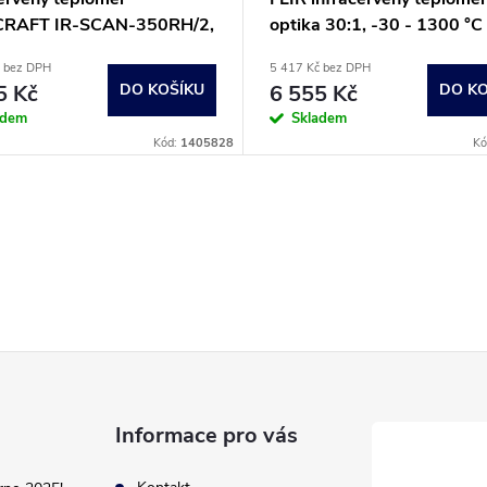
CRAFT IR-SCAN-350RH/2,
optika 30:1, -30 - 1300 °C
 20:1, -50 - +380 °C,
 bez DPH
5 417 Kč bez DPH
etr, skener rosného bodu
5 Kč
DO KOŠÍKU
6 555 Kč
DO KO
adem
Skladem
Kód:
1405828
Kó
Informace pro vás