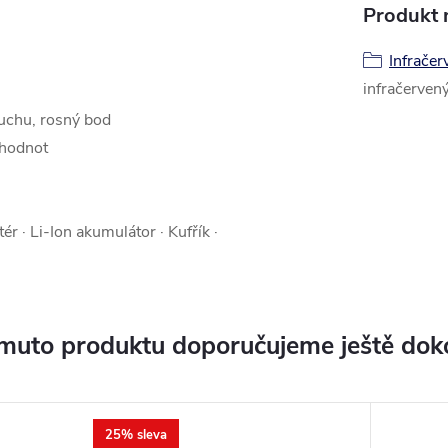
Produkt n
Infrače
infračerven
duchu, rosný bod
 hodnot
r · Li-Ion akumulátor · Kufřík ·
muto produktu doporučujeme ještě dok
25% sleva