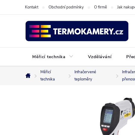
Přejít
Kontakt
Obchodní podmínky
O firmě
Jak nakup
na
obsah
Měřicí technika
Vzdělávání
Pře
Měřicí
Infračervené
Infrače
Domů
technika
teploměry
přenos