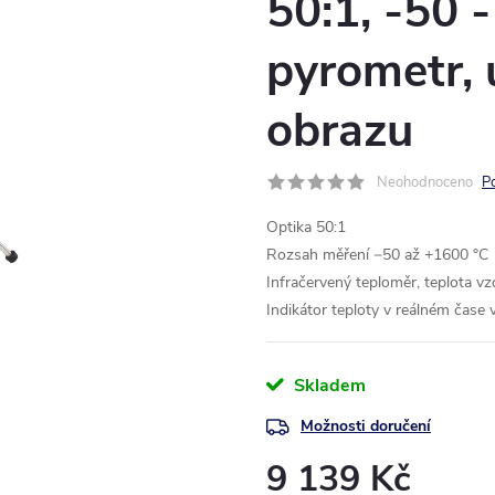
50:1, -50 
pyrometr, 
obrazu
Neohodnoceno
P
Optika 50:1
Rozsah měření −50 až +1600 °C
Infračervený teploměr, teplota v
Indikátor teploty v reálném čas
Skladem
Možnosti doručení
9 139 Kč