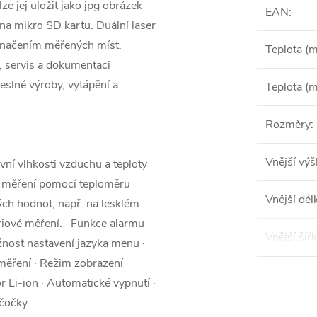
ze jej uložit jako jpg obrázek
EAN
:
na mikro SD kartu. Duální laser
načením měřených míst.
Teplota (m
, servis a dokumentaci
meslné výroby, vytápění a
Teplota (m
Rozměry
:
Vnější výš
vní vlhkosti vzduchu a teploty
í měření pomocí teploměru
Vnější dél
ých hodnot, např. na lesklém
iové měření. · Funkce alarmu
Vnější šíř
žnost nastavení jazyka menu ·
měření · Režim zobrazení
 Li-ion · Automatické vypnutí ·
čočky.