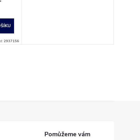
ŠÍKU
d:
2937156