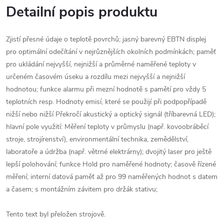
Detailní popis produktu
Zjistí přesné údaje o teplotě povrchů; jasný barevný EBTN displej
pro optimální odečítání v nejrůznějších okolních podmínkách; paměť
pro ukládání nejvyšší, nejnižší a průměrné naměřené teploty v
určeném časovém úseku a rozdílu mezi nejvyšší a nejnižší
hodnotou; funkce alarmu při mezní hodnotě s pamětí pro vždy 5
teplotních resp. Hodnoty emisí, které se použijí při podpopřípadě
nižší nebo nižší Překročí akustický a optický signál (tříbarevná LED);
hlavní pole využití: Měření teploty v průmyslu (např. kovoobráběcí
stroje, strojírenství), environmentální technika, zemědělství,
laboratoře a údržba (např. větrné elektrárny); dvojitý laser pro ještě
lepší polohování; funkce Hold pro naměřené hodnoty; časově řízené
měření; interní datová paměť až pro 99 naměřených hodnot s datem
a časem; s montážním závitem pro držák stativu;
Tento text byl přeložen strojově.