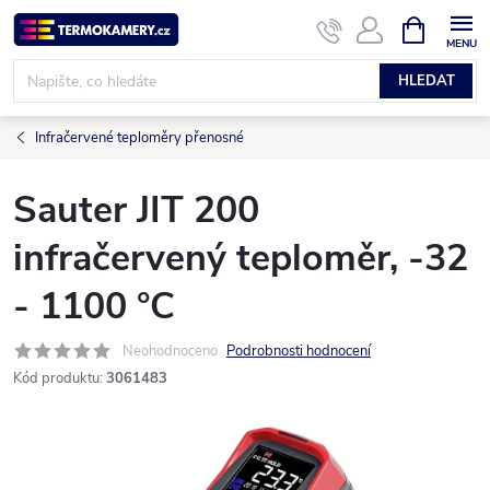
Přejít
NÁKUPNÍ
KOŠÍK
na
obsah
HLEDAT
Infračervené teploměry přenosné
Sauter JIT 200
infračervený teploměr, -32
- 1100 °C
Neohodnoceno
Podrobnosti hodnocení
Kód produktu:
3061483