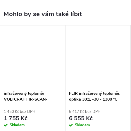
infračervený teploměr
FLIR infračervený teploměr,
VOLTCRAFT IR-SCAN-
optika 30:1, -30 - 1300 °C
350RH/2, Optika 20:1, -50 -
+380 °C, pyrometr, skener
1 450 Kč bez DPH
5 417 Kč bez DPH
rosného bodu
1 755 Kč
6 555 Kč
Skladem
Skladem