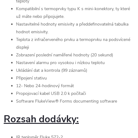
teploty
Kompatibilní s termoprvky typu K s mini-konektory, ty které
už máte nebo připojujete.
Nastavitelné hodnoty emisivity a předdefinovatelná tabulka
hodnot emisivity.
Teplota z infračerveného prvku a termoprvku na podsvícené
displeji
Zobrazení poslední naměřené hodnoty (20 sekund)
Nastavení alarmu pro vysokou i nízkou teplotu
Ukládání dat a kontrola (99 záznamů)
Připojení stativu
12- Nebo 24-hodinový formát
Propojovací kabel USB 2.0 k počítači
Software FlukeView® Forms documenting software
Rozsah dodávky:
IR teploměr Fluke 572-2