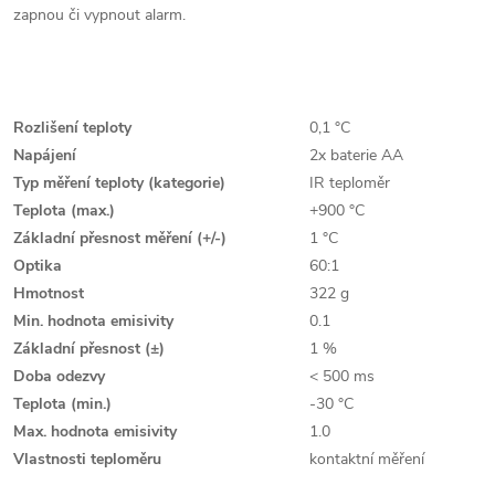
zapnou či vypnout alarm.
Rozlišení teploty
0,1 °C
Napájení
2x baterie AA
Typ měření teploty (kategorie)
IR teploměr
Teplota (max.)
+900 °C
Základní přesnost měření (+/-)
1 °C
Optika
60:1
Hmotnost
322 g
Min. hodnota emisivity
0.1
Základní přesnost (±)
1 %
Doba odezvy
< 500 ms
Teplota (min.)
-30 °C
Max. hodnota emisivity
1.0
Vlastnosti teploměru
kontaktní měření