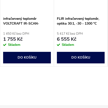
infračervený teploměr
FLIR infračervený teploměr,
VOLTCRAFT IR-SCAN-
optika 30:1, -30 - 1300 °C
350RH/2, Optika 20:1, -50 -
+380 °C, pyrometr, skener
1 450 Kč bez DPH
5 417 Kč bez DPH
rosného bodu
1 755 Kč
6 555 Kč
Skladem
Skladem
DO KOŠÍKU
DO KOŠÍKU