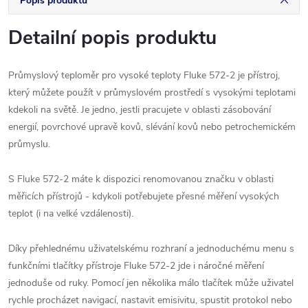
Popis produktu
Detailní popis produktu
Průmyslový teploměr pro vysoké teploty Fluke 572-2 je přístroj,
který můžete použít v průmyslovém prostředí s vysokými teplotami
kdekoli na světě. Je jedno, jestli pracujete v oblasti zásobování
energií, povrchové upravě kovů, slévání kovů nebo petrochemickém
průmyslu.
S Fluke 572-2 máte k dispozici renomovanou značku v oblasti
měřicích přístrojů - kdykoli potřebujete přesné měření vysokých
teplot (i na velké vzdálenosti).
Díky přehlednému uživatelskému rozhraní a jednoduchému menu s
funkčními tlačítky přístroje Fluke 572-2 jde i náročné měření
jednoduše od ruky. Pomocí jen několika málo tlačítek může uživatel
rychle procházet navigací, nastavit emisivitu, spustit protokol nebo