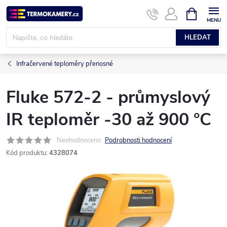
Přejít
NÁKUPNÍ
KOŠÍK
na
obsah
HLEDAT
Infračervené teploměry přenosné
Fluke 572-2 - průmyslový
IR teploměr -30 až 900 °C
Neohodnoceno
Podrobnosti hodnocení
Kód produktu:
4328074